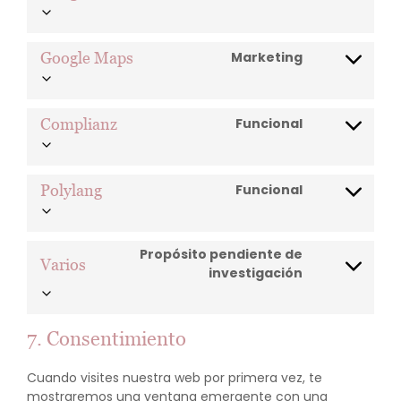
to
service
google-
Google Maps
Marketing
Consent
fonts
to
service
google-
Complianz
Funcional
Consent
maps
to
service
complianz
Polylang
Funcional
Consent
to
service
Propósito pendiente de
polylang
Varios
Consent
investigación
to
service
varios
7. Consentimiento
Cuando visites nuestra web por primera vez, te
mostraremos una ventana emergente con una