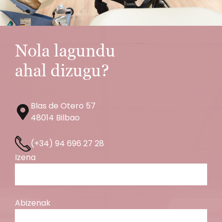
Nola lagundu
ahal dizugu?
Blas de Otero 57
48014 Bilbao
(+34) 94 696 27 28
Izena
Abizenak