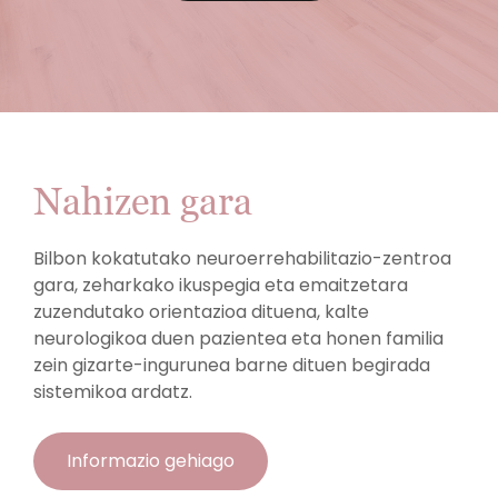
Nahizen gara
Bilbon kokatutako neuroerrehabilitazio-zentroa
gara, zeharkako ikuspegia eta emaitzetara
zuzendutako orientazioa dituena, kalte
neurologikoa duen pazientea eta honen familia
zein gizarte-ingurunea barne dituen begirada
sistemikoa ardatz.
Informazio gehiago