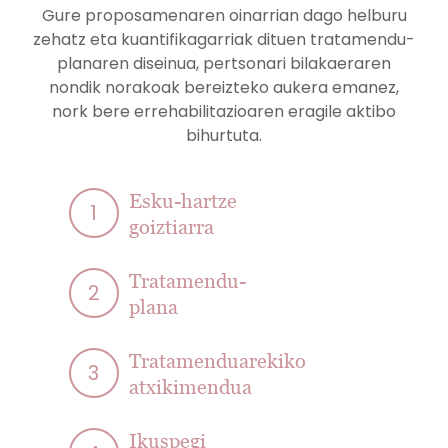
Gure proposamenaren oinarrian dago helburu
zehatz eta kuantifikagarriak dituen tratamendu-
planaren diseinua, pertsonari bilakaeraren
nondik norakoak bereizteko aukera emanez,
nork bere errehabilitazioaren eragile aktibo
bihurtuta.
Esku-hartze
1
goiztiarra
Tratamendu-
2
plana
Tratamenduarekiko
3
atxikimendua
Ikuspegi