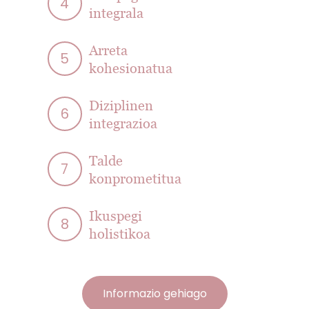
4
integrala
Arreta
5
kohesionatua
Diziplinen
6
integrazioa
Talde
7
konprometitua
Ikuspegi
8
holistikoa
Informazio gehiago