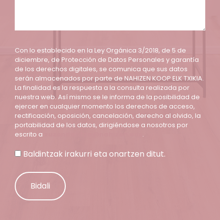
Con lo establecido en la Ley Orgánica 3/2018, de 5 de
diciembre, de Protección de Datos Personales y garantía
de los derechos digitales, se comunica que sus datos
serán almacenados por parte de NAHIZEN KOOP ELK TXIKIA.
La finalidad es la respuesta a la consulta realizada por
nuestra web. Así mismo se le informa de la posibilidad de
ejercer en cualquier momento los derechos de acceso,
rectificación, oposición, cancelación, derecho al olvido, la
portabilidad de los datos, dirigiéndose a nosotros por
escrito a
zuzendaritza@nahizen.eus
.
Baldintzak irakurri eta onartzen ditut.
Alternative: