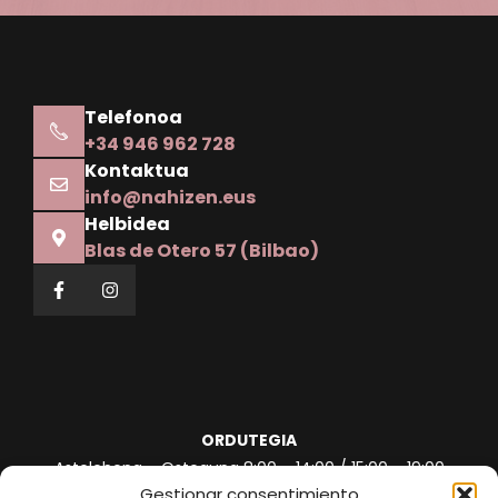
Telefonoa
+34 946 962 728
Kontaktua
info@nahizen.eus
Helbidea
Blas de Otero 57 (Bilbao)
ORDUTEGIA
Astelehena – Osteguna 8:00 – 14:00 / 15:00 – 19:00
Gestionar consentimiento
Ostirala 8:00 – 15:00