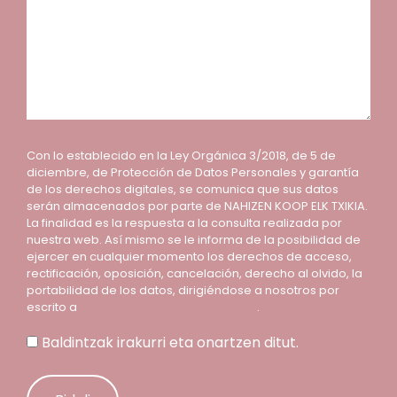
Con lo establecido en la Ley Orgánica 3/2018, de 5 de
diciembre, de Protección de Datos Personales y garantía
de los derechos digitales, se comunica que sus datos
serán almacenados por parte de NAHIZEN KOOP ELK TXIKIA.
La finalidad es la respuesta a la consulta realizada por
nuestra web. Así mismo se le informa de la posibilidad de
ejercer en cualquier momento los derechos de acceso,
rectificación, oposición, cancelación, derecho al olvido, la
portabilidad de los datos, dirigiéndose a nosotros por
escrito a
zuzendaritza@nahizen.eus
.
Baldintzak irakurri eta onartzen ditut.