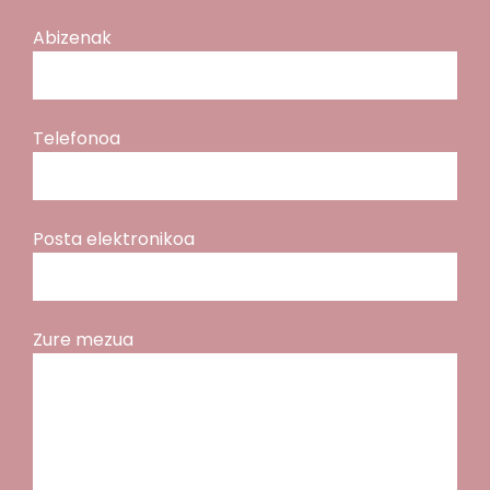
Abizenak
Telefonoa
Posta elektronikoa
Zure mezua