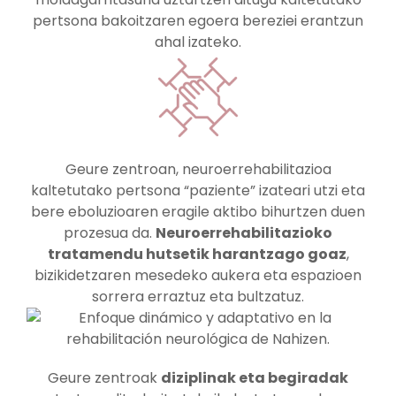
pertsona bakoitzaren egoera bereziei erantzun
ahal izateko.
Geure zentroan, neuroerrehabilitazioa
kaltetutako pertsona “paziente” izateari utzi eta
bere eboluzioaren eragile aktibo bihurtzen duen
prozesua da.
Neuroerrehabilitazioko
tratamendu hutsetik harantzago goaz
,
bizikidetzaren mesedeko aukera eta espazioen
sorrera erraztuz eta bultzatuz.
Geure zentroak
diziplinak eta begiradak