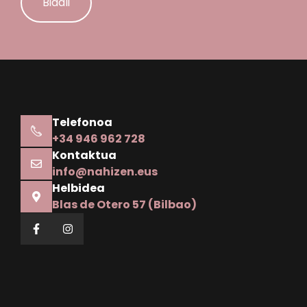
Alternative:
Telefonoa
+34 946 962 728
Kontaktua
info@nahizen.eus
Helbidea
Blas de Otero 57 (Bilbao)