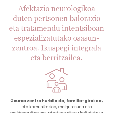
Afektazio neurologikoa
duten pertsonen balorazio
eta tratamendu intentsiboan
espezializatutako osasun-
zentroa. Ikuspegi integrala
eta berritzailea.
Geurea zentro hurbila da, familia-girokoa,
eta komunikazioa, malgutasuna eta
moldagarritasuna uztartzen ditugu kaltetutako