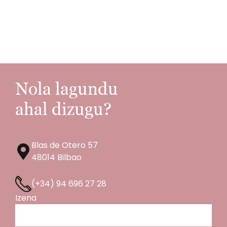
Nola lagundu
ahal dizugu?
Blas de Otero 57
48014 Bilbao
(+34) 94 696 27 28
Izena