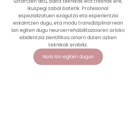
uztartzen ditu, baita teknikak eta tresnak ere,
ikuspegi zabal batetik. Profesional
espezializatuen ezagutza eta esperientzia
eskaintzen dugu, eta modu transdiziplinarrean
lan egiten dugu neuroerrehabilitazioaren arloko
ebidentzia zientifikoa oinarri duten azken
teknikak erabiliz.
Nola lan egiten dugun