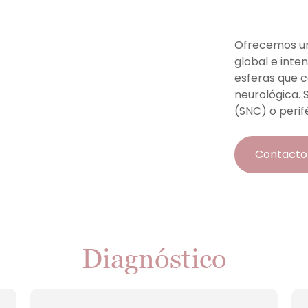
Ofrecemos un 
global e inte
esferas que c
neurológica. 
(SNC) o perif
Contacto
Diagnóstico