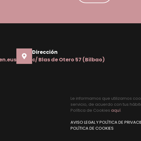
Alternative:
Dirección
en.eus
c/ Blas de Otero 57 (Bilbao)
Le informamos que utilizamos cook
servicio, de acuerdo con tus hábi
Política de Cookies
aquí
.
AVISO LEGAL Y POLÍTICA DE PRIVAC
POLÍTICA DE COOKIES