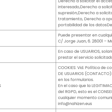
Derecho a solicitar el acces
interesado,Derecho a solici
supresión,Derecho a solicita
tratamiento, Derecho a opo
portabilidad de los datosDe
Puede presentar en cualqu
C/ Jorge Juan, 6. 28001 – M
En caso de USUARIOS, sola
prestar el servicio solicita
COOKIES: Vid. Política de 
DE USUARIOS (CONTACTO): Mi
en los formularios.
S
En el caso que la LEGITIMAC
del RGPD, esto es el CONS
cualquier momento comuni
info@nahizen.eus