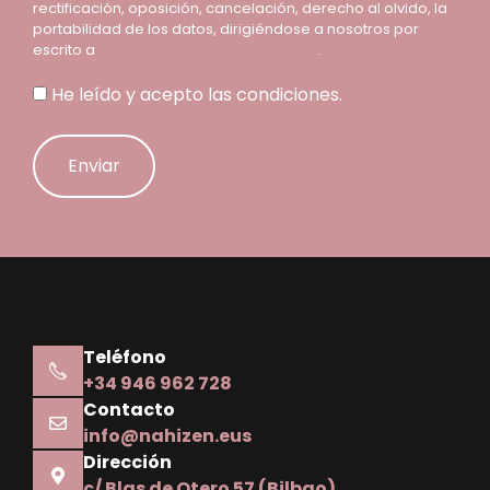
rectificación, oposición, cancelación, derecho al olvido, la
portabilidad de los datos, dirigiéndose a nosotros por
escrito a
zuzendaritza@nahizen.eus
.
He leído y acepto las condiciones.
Alternative:
Teléfono
+34 946 962 728
Contacto
info@nahizen.eus
Dirección
c/ Blas de Otero 57 (Bilbao)