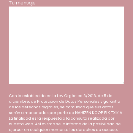
Tu mensaje
Con lo establecido en la Ley Orgánica 3/2018, de 5 de
diciembre, de Protección de Datos Personales y garantía
de los derechos digitales, se comunica que sus datos
serán almacenados por parte de NAHIZEN KOOP ELK TXIKIA.
La finalidad es la respuesta a la consulta realizada por
nuestra web. Así mismo se le informa de la posibilidad de
ejercer en cualquier momento los derechos de acceso,